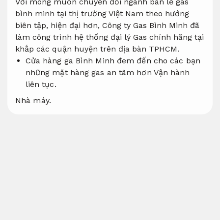
Với mong muốn chuyển đổi ngành bán lẻ gas
bình minh tại thị trường Việt Nam theo hướng
biên tập, hiện đại hơn, Công ty Gas Bình Minh đã
làm công trình hệ thống đại lý Gas chính hãng tại
khắp các quận huyện trên địa bàn TPHCM.
Cửa hàng ga Bình Minh đem đến cho các bạn
những mặt hàng gas an tâm hơn
Vận hành
liên tục.
Nhà máy.
Đúng giá niêm yết
Thiết kế chế tạo.
Hỗ trợ xử lý bảo đảm chất lượng cao nhất
Lắp
đặt đúng kỹ thuật.
Vật liệu cơ khí.
Các chương trình hậu mãi cẩn thận nhất.
Độ