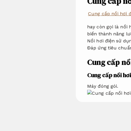
Cung cấp nồi
Cung cấp nồi hơi 
hay còn gọi là nồi
biến thành năng lư
Nồi hơi điện sử dụ
Đáp ứng tiêu chuẩn
Cung cấp nồ
Cung cấp nồi hơi
Máy đóng gói.
Chúng tôi giải đáp
300 kg/h, 400 kg/h
lò có Gây dựng nhỏ
đáng tin cậy.
Tiết k