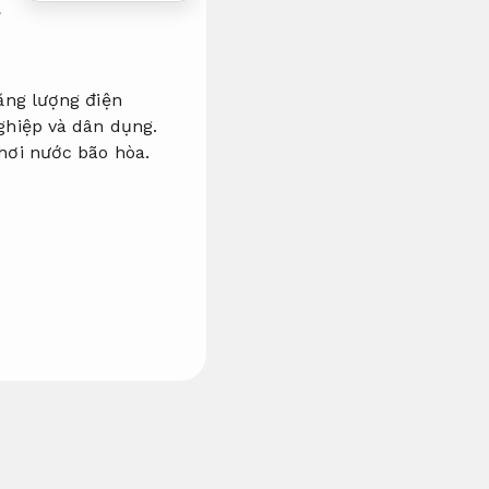
ăng lượng điện
ghiệp và dân dụng.
hơi nước bão hòa.
ng suất 200 kg/h,
Chúng tôi chuyên về
hạn chế rủi ro và
g trình thông dụng