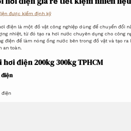
 hơi điện giá rẻ tiết kiệm nhiên liệu
điện được kiểm định kỹ
 hơi điện là một đồ vật công nghiệp dùng để chuyển đổi n
ợng nhiệt, từ đó tạo ra hơi nước chuyên dụng cho công n
ng điện để làm nóng ống nước bên trong đồ vật và tạo ra 
 an toàn.
i hơi điện 200kg 300kg TPHCM
 điện
,
Cung cấp nồi hơi điện tiết kiệm nhân công
và lắp đặt cô
, 500 kg/h, 700 kg/h, 1000 kg/h, 1500 kg/h và 2000 kg . 
 gọn và được điều khiển bằng chương trình PLC tự động 
iệm nhiên liệu.
Nồi hơi điện được sử dụng cho các Chươn