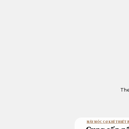
Bỏ
qua
nội
dung
The
MÁY MÓC CƠ KHÍ THIẾT B