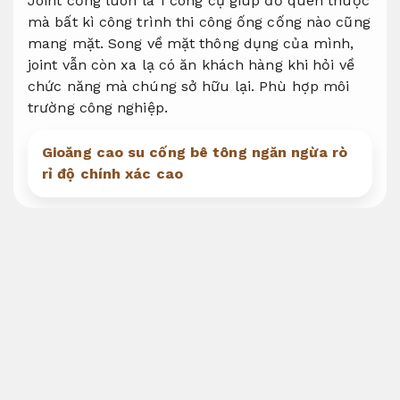
Joint cống luôn là 1 công cụ giúp đỡ quen thuộc
mà bất kì công trình thi công ống cống nào cũng
mang mặt. Song về mặt thông dụng của mình,
joint vẫn còn xa lạ có ăn khách hàng khi hỏi về
chức năng mà chúng sở hữu lại.
Phù hợp môi
trường công nghiệp.
Gioăng cao su cống bê tông ngăn ngừa rò
rỉ độ chính xác cao
Tìm hiểu về loại Joint
Dây chuyền tự động.
Joint cống là gì?
Máy cắt.
Joint cống phù hợp môi trường công nghiệp
và