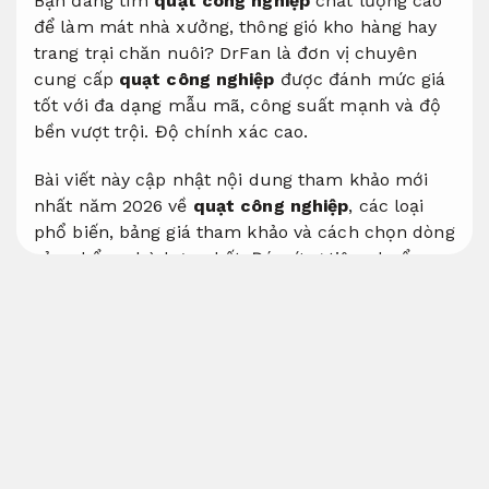
Bạn đang tìm
quạt công nghiệp
chất lượng cao
để làm mát nhà xưởng, thông gió kho hàng hay
trang trại chăn nuôi? DrFan là đơn vị chuyên
cung cấp
quạt công nghiệp
được đánh mức giá
tốt với đa dạng mẫu mã, công suất mạnh và độ
bền vượt trội.
Độ chính xác cao.
Bài viết này cập nhật nội dung tham khảo mới
nhất năm 2026 về
quạt công nghiệp
, các loại
phổ biến, bảng giá tham khảo và cách chọn dòng
sản phẩm phù hợp nhất.
Đáp ứng tiêu chuẩn an
toàn.
Quạt công nghiệp là gì?
Quạt công nghiệp
thiết kế theo yêu cầu
là loại quạt có công suất lớn, thiết kế chuyên
dụng để làm mát, thông gió và hút mùi trong
môi trường sản xuất, kho bãi, trang trại và công