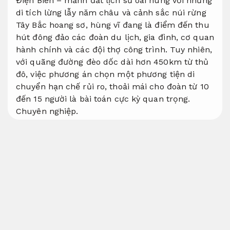
Điện Biên – mảnh đất lịch sử oai hùng với những
di tích lừng lẫy năm châu và cảnh sắc núi rừng
Tây Bắc hoang sơ, hùng vĩ đang là điểm đến thu
hút đông đảo các đoàn du lịch, gia đình, cơ quan
hành chính và các đội thợ công trình. Tuy nhiên,
với quãng đường đèo dốc dài hơn 450km từ thủ
đô, việc phương án chọn một phương tiện di
chuyển hạn chế rủi ro, thoải mái cho đoàn từ 10
đến 15 người là bài toán cực kỳ quan trọng.
Chuyên nghiệp.
Thuê Xe Linh San tự hào là đơn vị vận tải có độ
tin cậy chuyên cung cấp Dịch vụ giá rẻ đồng
hành Xe chính hãng hợp đồng chất lượng cao.
Chúng tôi xin gửi đến quý khách cần tư vấn bảng
giá thuê Xe giá rẻ 16 chỗ Hà Nội đi Điện Biên
cạnh tranh nhất thị trường, cam kết sử dụng các
dòng Xe giá rẻ đời mới cùng đội ngũ tài xế thông
thuộc địa hình đường đèo Tây Bắc, mang lại một