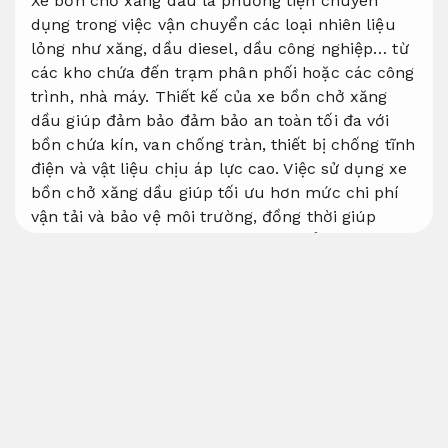
Xe bồn chở xăng dầu là phương tiện chuyên
dụng trong việc vận chuyển các loại nhiên liệu
lỏng như xăng, dầu diesel, dầu công nghiệp… từ
các kho chứa đến trạm phân phối hoặc các công
trình, nhà máy. Thiết kế của xe bồn chở xăng
dầu giúp đảm bảo đảm bảo an toàn tối đa với
bồn chứa kín, van chống tràn, thiết bị chống tĩnh
điện và vật liệu chịu áp lực cao. Việc sử dụng xe
bồn chở xăng dầu giúp tối ưu hơn mức chi phí
vận tải và bảo vệ môi trường, đồng thời giúp
doanh nghiệp đáp ứng các tiêu chuẩn an tâm
hơn phòng cháy chữa cháy. Với sự phát triển
mạnh mẽ của ngành công nghiệp vận tải, xe bồn
chở xăng dầu đã trở thành phương tiện không
thể thiếu trong ngành vận chuyển nhiên liệu.
An
toàn khi di chuyển.