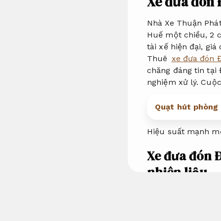
Xe đưa đón 
Nhà Xe Thuận Phát 
Huế một chiều, 2 c
tài xế hiện đại, giá
Thuê
xe đưa đón Đ
chăng đáng tin tại 
nghiệm xử lý. Cuộc
Quạt hút phòng 
Hiệu suất mạnh m
Xe đưa đón Đ
nhiên liệu.
Thuê xe đưa đón
Bảo hiểm.