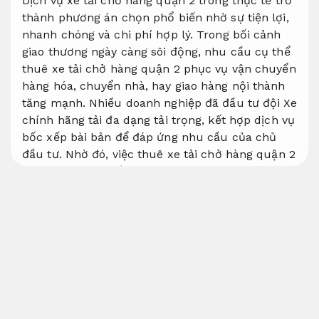
Dịch vụ xe tải chở hàng quận 2 trong thực tế trở
thành phương án chọn phổ biến nhờ sự tiện lợi,
nhanh chóng và chi phí hợp lý. Trong bối cảnh
giao thương ngày càng sôi động, nhu cầu cụ thể
thuê xe tải chở hàng quận 2 phục vụ vận chuyển
hàng hóa, chuyển nhà, hay giao hàng nội thành
tăng mạnh. Nhiều doanh nghiệp đã đầu tư đội Xe
chính hãng tải đa dạng tải trọng, kết hợp dịch vụ
bốc xếp bài bản để đáp ứng nhu cầu của chủ
đầu tư. Nhờ đó, việc thuê xe tải chở hàng quận 2
không chỉ giúp tiết kiệm thời gian mà còn mang
lại sự an tâm, an tâm hơn cho quá trình vận
chuyển.
Vận hành ổn định.
Dịch vụ tận tâm.
Xe tải chở hàng quận 2 chi phí hợp lý – giải
pháp vận chuyển đúng trình tự xử lý, có độ